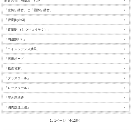
防音の専門用語集 TOP
「空気伝播音」と「固体伝播音」
「密度[kg/m3]」
「質量則 （しつりょうそく）」
「周波数[Hz]」
「コインシデンス効果」
「石膏ボード」
「鉛遮音材」
「グラスウール」
「ロックウール」
「浮き床構造」
「四周処理工法」
1 / 1ページ（全12件）