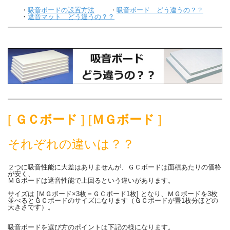
・
吸音ボードの設置方法
・
吸音ボード どう違うの？？
・
遮音マット どう違うの？？
[
ＧＣボード
] [
ＭＧボード
]
それぞれの違いは？？
２つに吸音性能に大差はありませんが、ＧＣボードは面積あたりの価格
が安く、
ＭＧボードは遮音性能で上回るという違いがあります。
サイズは [ＭＧボード×3枚＝ＧＣボード1枚] となり、ＭＧボードを3枚
並べるとＧＣボードのサイズになります（ＧＣボードが畳1枚分ほどの
大きさです）。
吸音ボードを選び方のポイントは下記の様になります。