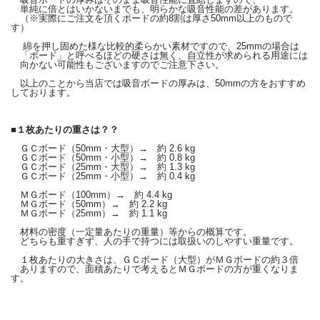
単純に倍とはいかないまでも、明らかな吸音性能の差があります。
（※実際にご注文を頂くボードの約8割は厚さ50mm以上のもので
す）
綿を押し固めた様な比較的柔らかい素材ですので、25mmの場合は
「ボード」と呼べるほどの硬さは無く、自立性が求められる用途には
向かない可能性もございますのでご注意下さい。
以上のことから当店では吸音ボードの厚みは、50mmの方をおすすめ
しております。
■１枚あたりの重さは？？
ＧＣボード（50mm・大型）→ 約 2.6 kg
ＧＣボード（50mm・小型）→ 約 0.8 kg
ＧＣボード（25mm・大型）→ 約 1.3 kg
ＧＣボード（25mm・小型）→ 約 0.4 kg
ＭＧボード（100mm）→ 約 4.4 kg
ＭＧボード（50mm）→ 約 2.2 kg
ＭＧボード（25mm）→ 約 1.1 kg
材料の密度（一定量あたりの重量）等からの概算です。
どちらも重すぎず、人の手で持つには取扱いのしやすい重量です。
１枚あたりの大きさは、ＧＣボード（大型）がＭＧボードの約３倍
ありますので、面積あたりで考えるとＭＧボードの方が重くなりま
す。