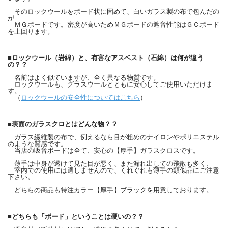
そのロックウールをボード状に固めて、白いガラス製の布で包んだの
が
ＭＧボードです。密度が高いためＭＧボードの遮音性能はＧＣボード
を上回ります。
■ロックウール（岩綿）と、有害なアスベスト（石綿）は何が違う
の？？
名前はよく似ていますが、全く異なる物質です。
ロックウールも、グラスウールとともに安心してご使用いただけま
す。
（
ロックウールの安全性についてはこちら
）
■表面のガラスクロとはどんな物？？
ガラス繊維製の布で、例えるなら目が粗めのナイロンやポリエステル
のような質感です。
当店の吸音ボードは全て、安心の【厚手】ガラスクロスです。
薄手は中身が透けて見た目が悪く、また漏れ出しての飛散も多く、
室内での使用には適しませんので、くれぐれも薄手の類似品にご注意
下さい。
どちらの商品も特注カラー【厚手】ブラックを用意しております。
■どちらも「ボード」ということは硬いの？？