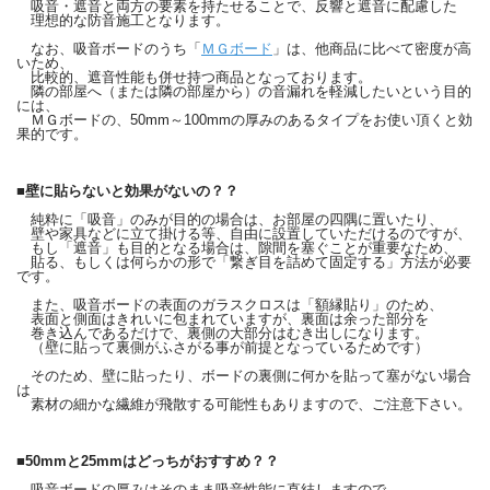
吸音・遮音と両方の要素を持たせることで、反響と遮音に配慮した
理想的な防音施工となります。
なお、吸音ボードのうち「
ＭＧボード
」は、他商品に比べて密度が高
いため、
比較的、遮音性能も併せ持つ商品となっております。
隣の部屋へ（または隣の部屋から）の音漏れを軽減したいという目的
には、
ＭＧボードの、50mm～100mmの厚みのあるタイプをお使い頂くと効
果的です。
■壁に貼らないと効果がないの？？
純粋に「吸音」のみが目的の場合は、お部屋の四隅に置いたり、
壁や家具などに立て掛ける等、自由に設置していただけるのですが、
もし「遮音」も目的となる場合は、隙間を塞ぐことが重要なため、
貼る、もしくは何らかの形で「繋ぎ目を詰めて固定する」方法が必要
です。
また、吸音ボードの表面のガラスクロスは「額縁貼り」のため、
表面と側面はきれいに包まれていますが、裏面は余った部分を
巻き込んであるだけで、裏側の大部分はむき出しになります。
（壁に貼って裏側がふさがる事が前提となっているためです）
そのため、壁に貼ったり、ボードの裏側に何かを貼って塞がない場合
は
素材の細かな繊維が飛散する可能性もありますので、ご注意下さい。
■50mmと25mmはどっちがおすすめ？？
吸音ボードの厚みはそのまま吸音性能に直結しますので、