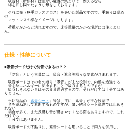
吸音材（断熱材）は細かい繊維の集まりで、例えるなら
綿を押し固めたような形をしております。
それに布（厚手ガラスクロス）を巻いた製品ですので、手触りは硬め
の
マットレスの様なイメージになります。
荷重がかかると潰れますので、床等重量のかかる場所には使えませ
ん。
仕様・性能について
■吸音ボードだけで防音できるの？？
「防音」という言葉には、吸音・遮音等様々な要素が含まれます。
吸音ボードはその名の通り「吸音」が主な役割で、内部を透過する
音を熱エネルギーに変換することで吸収するものですが、
吸収しきれない音はそのまま通過するので、それだけでは十分ではあ
りません。
当店商品の「
遮音シート
」等は、逆に「遮音」が主な役割で、
音を跳ね返して遮断するものですが、薄い防音シート単体では止めき
れない
場合が多く、また反響し音が響きやすくなる面もありますので、これ
だけでも
十分ではありません。
吸音ボードの下貼りに、遮音シートを用いることで両方を併用し、