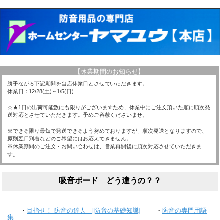
【休業期間のお知らせ】
勝手ながら下記期間を当店休業日とさせていただきます。
休業日：12/28(土)～1/5(日)
☆★1日の出荷可能数にも限りがございますため、休業中にご注文頂いた順に順次発
送対応とさせていただきます。予めご容赦くださいませ。
※できる限り最短で発送できるよう努めておりますが、順次発送となりますので、
原則翌日到着などのご希望にはお応えできません。
※休業期間のご注文・お問い合わせは、営業再開後に順次対応させていただきま
す。
吸音ボード どう違うの？？
・
目指せ！ 防音の達人 [防音の基礎知識]
・
防音の専門用語
集