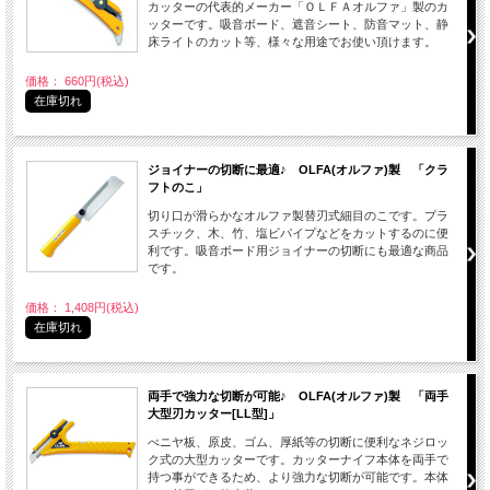
カッターの代表的メーカー「ＯＬＦＡオルファ」製のカ
ッターです。吸音ボード、遮音シート、防音マット、静
床ライトのカット等、様々な用途でお使い頂けます。
価格： 660円(税込)
在庫切れ
ジョイナーの切断に最適♪ OLFA(オルファ)製 「クラ
フトのこ」
切り口が滑らかなオルファ製替刃式細目のこです。プラ
スチック、木、竹、塩ビパイプなどをカットするのに便
利です。吸音ボード用ジョイナーの切断にも最適な商品
です。
価格： 1,408円(税込)
在庫切れ
両手で強力な切断が可能♪ OLFA(オルファ)製 「両手
大型刃カッター[LL型]」
べニヤ板、原皮、ゴム、厚紙等の切断に便利なネジロッ
ク式の大型カッターです。カッターナイフ本体を両手で
持つ事ができるため、より強力な切断が可能です。本体