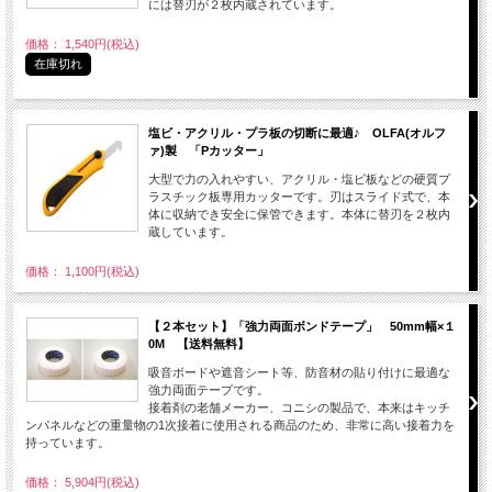
には替刃が２枚内蔵されています。
価格： 1,540円(税込)
在庫切れ
塩ビ・アクリル・プラ板の切断に最適♪ OLFA(オルフ
ァ)製 「Pカッター」
大型で力の入れやすい、アクリル・塩ビ板などの硬質プ
ラスチック板専用カッターです。刃はスライド式で、本
体に収納でき安全に保管できます。本体に替刃を２枚内
蔵しています。
価格： 1,100円(税込)
【２本セット】「強力両面ボンドテープ」 50mm幅×１
0M 【送料無料】
吸音ボードや遮音シート等、防音材の貼り付けに最適な
強力両面テープです。
接着剤の老舗メーカー、コニシの製品で、本来はキッチ
ンパネルなどの重量物の1次接着に使用される商品のため、非常に高い接着力を
持っています。
価格： 5,904円(税込)