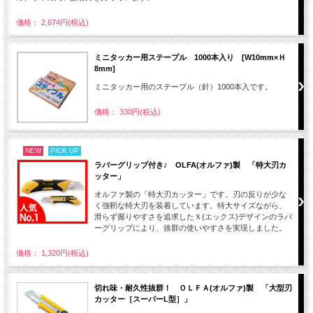
価格： 2,674円(税込)
ミニタッカー用ステープル 1000本入り [W10mm×Ｈ
8mm]
ミニタッカー用のステープル（針）1000本入です。
価格： 330円(税込)
NEW
PICK UP
ラバーグリップ付き♪ OLFA(オルファ)製 「特大刃カ
ッター」
オルファ製の「特大刃カッター」です。刃の反りが少な
く強靭な特大刃を装着しています。特大サイズながら、
滑らず握りやすさを追求したＸ(エックス)デザインのラバ
ーグリップにより、抜群の使いやすさを実現しました。
価格： 1,320円(税込)
切れ味・耐久性抜群！ ＯＬＦＡ(オルファ)製 「大型刃
カッター［スーパーL型］」