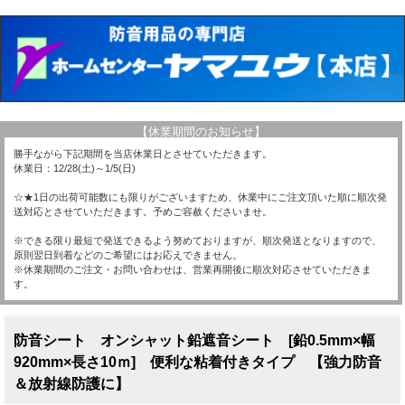
【休業期間のお知らせ】
勝手ながら下記期間を当店休業日とさせていただきます。
休業日：12/28(土)～1/5(日)
☆★1日の出荷可能数にも限りがございますため、休業中にご注文頂いた順に順次発
送対応とさせていただきます。予めご容赦くださいませ。
※できる限り最短で発送できるよう努めておりますが、順次発送となりますので、
原則翌日到着などのご希望にはお応えできません。
※休業期間のご注文・お問い合わせは、営業再開後に順次対応させていただきま
す。
防音シート オンシャット鉛遮音シート [鉛0.5mm×幅
920mm×長さ10ｍ] 便利な粘着付きタイプ 【強力防音
＆放射線防護に】