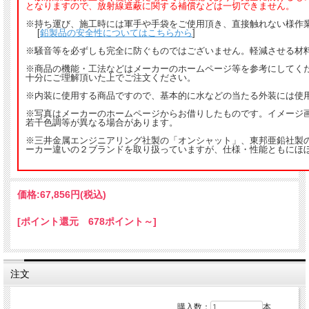
となりますので、放射線遮蔽に関する補償などは一切できません。
※持ち運び、施工時には軍手や手袋をご使用頂き、直接触れない様作
[
鉛製品の安全性についてはこちらから
]
※騒音等を必ずしも完全に防ぐものではございません。軽減させる材
※商品の機能・工法などはメーカーのホームページ等を参考にしてく
十分にご理解頂いた上でご注文ください。
※内装に使用する商品ですので、基本的に水などの当たる外装には使
※写真はメーカーのホームページからお借りしたものです。イメージ
若干色調等が異なる場合があります。
※三井金属エンジニアリング社製の「オンシャット」、東邦亜鉛社製
ーカー違いの２ブランドを取り扱っていますが、仕様・性能ともにほ
価格:
67,856円
(税込)
[ポイント還元 678ポイント～]
注文
購入数：
本