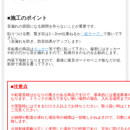
■施工のポイント
音漏れの原因になる隙間を作らないことが重要です。
貼りつける際、繋ぎ目は1～2cm位重ねるか
「鉛テープ」
で塞いで下
さい。
（音漏れを防ぎ、防音効果がアップします）
非粘着の商品は
タッカー
等で壁に貼って下さい。厳密にはタッカー
や釘の穴から音が漏れますので、粘着付きのものをお勧めします。
内装下地材となりますので、最後に吸音ボードやベニヤ板などの化
粧材で表面を覆って下さい。
■注意点
※鉛遮音材はかなりの重さがある商品ですので、基本的には運送業者
なります。トラックの進入できない狭い場所の場合、入れる場所まで
※受取時にはできるだけ２人以上でお待ちください。取り扱い時はく
ご注意ください。
※納期や配達が遅れた場合等の補償は一切致しかねますので、日数に
致します。
※放射線遮蔽は正しく使用した場合での性能であり、完全に防げるも