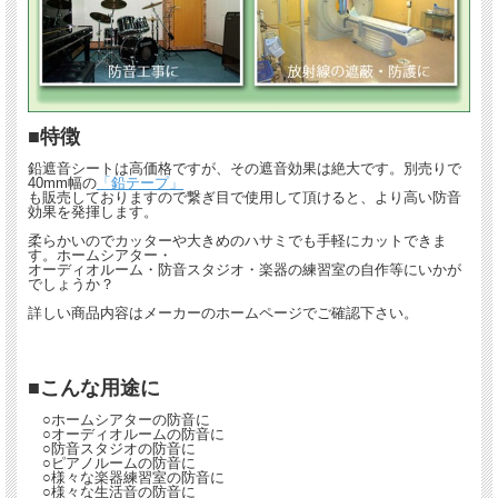
■特徴
鉛遮音シートは高価格ですが、その遮音効果は絶大です。別売りで
40mm幅の
「鉛テープ」
も販売しておりますので繋ぎ目で使用して頂けると、より高い防音
効果を発揮します。
柔らかいのでカッターや大きめのハサミでも手軽にカットできま
す。ホームシアター・
オーディオルーム・防音スタジオ・楽器の練習室の自作等にいかが
でしょうか？
詳しい商品内容はメーカーのホームページでご確認下さい。
■こんな用途に
○ホームシアターの防音に
○オーディオルームの防音に
○防音スタジオの防音に
○ピアノルームの防音に
○様々な楽器練習室の防音に
○様々な生活音の防音に