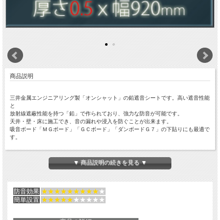
商品説明
三井金属エンジニアリング製「オンシャット」の鉛遮音シートです。高い遮音性能
と
放射線遮蔽性能を持つ「鉛」で作られており、強力な防音が可能です。
天井・壁・床に施工でき、音の漏れや浸入を防ぐことが出来ます。
吸音ボード「ＭＧボード」「ＧＣボード」「ダンボードＧ７」の下貼りにも最適で
す。
＜
粘着無しの商品はこちらから
＞
＜
半分幅の商品はこちらから
＞
▼ 商品説明の続きを見る ▼
防音効果
★★★★★★★★★
★
簡単設置
★★★★★
★★★★★