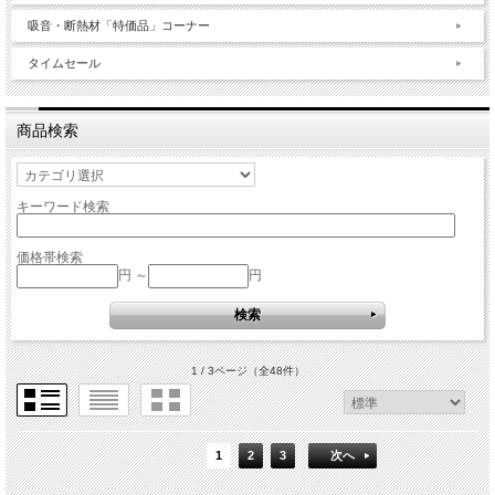
吸音・断熱材「特価品」コーナー
タイムセール
商品検索
キーワード検索
価格帯検索
円 ～
円
1 / 3ページ
（全48件）
1
2
3
次へ