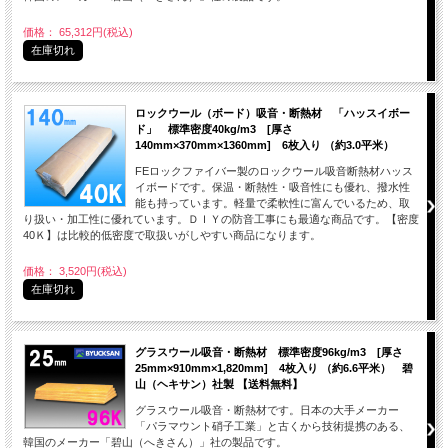
価格： 65,312円(税込)
在庫切れ
ロックウール（ボード）吸音・断熱材 「ハッスイボー
ド」 標準密度40kg/m3 [厚さ
140mm×370mm×1360mm] 6枚入り （約3.0平米）
FEロックファイバー製のロックウール吸音断熱材ハッス
イボードです。保温・断熱性・吸音性にも優れ、撥水性
能も持っています。軽量で柔軟性に富んでいるため、取
り扱い・加工性に優れています。ＤＩＹの防音工事にも最適な商品です。【密度
40Ｋ】は比較的低密度で取扱いがしやすい商品になります。
価格： 3,520円(税込)
在庫切れ
グラスウール吸音・断熱材 標準密度96kg/m3 [厚さ
25mm×910mm×1,820mm] 4枚入り （約6.6平米） 碧
山（ヘキサン）社製 【送料無料】
グラスウール吸音・断熱材です。日本の大手メーカー
「パラマウント硝子工業」と古くから技術提携のある、
韓国のメーカー「碧山（へきさん）」社の製品です。