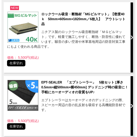
NEW
ロックウール吸音・断熱材「MGビルマット」【密度40
ｋ 50mm×605mm×1820mm／6枚入】 アウトレット
品
ニチアス製のロックウール吸音断熱材「ＭＧビルマッ
ト」です。軽量で施工しやすく、断熱・防音性に優れて
います。騒音の多い空港や米軍基地周辺の防音対策工事
にもよく使われる商品です。
価格： 5,500円(税込)
在庫切れ
EPT-SEALER 「エプトシーラー」 5枚セット [厚さ
0.5mm×縦500mm×横450mm] デッドニング時の吸音に！
手軽にカーオーディオの音質をUP♪
エプトシーラーはカーオーディオのデッドニングの際、
スピーカー周辺の音の乱反射を吸収する高機能防音材で
す。
価格： 5,500円(税込)
在庫切れ