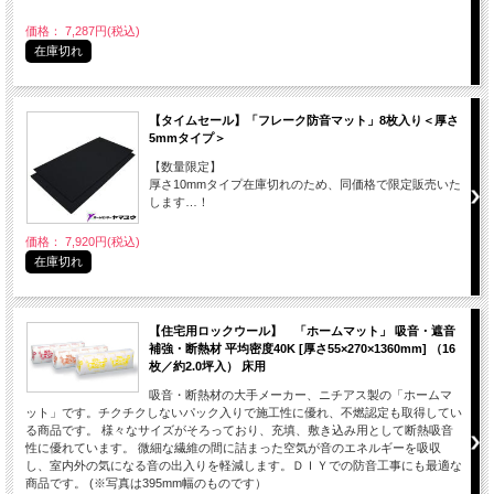
価格： 7,287円(税込)
在庫切れ
【タイムセール】「フレーク防音マット」8枚入り＜厚さ
5mmタイプ＞
【数量限定】
厚さ10mmタイプ在庫切れのため、同価格で限定販売いた
します…！
価格： 7,920円(税込)
在庫切れ
【住宅用ロックウール】 「ホームマット」 吸音・遮音
補強・断熱材 平均密度40K [厚さ55×270×1360mm] （16
枚／約2.0坪入） 床用
吸音・断熱材の大手メーカー、ニチアス製の「ホームマ
ット」です。チクチクしないパック入りで施工性に優れ、不燃認定も取得してい
る商品です。 様々なサイズがそろっており、充填、敷き込み用として断熱吸音
性に優れています。 微細な繊維の間に詰まった空気が音のエネルギーを吸収
し、室内外の気になる音の出入りを軽減します。ＤＩＹでの防音工事にも最適な
商品です。 (※写真は395mm幅のものです）