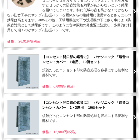
音はわずかな部分からでも伝わってきます。それを見逃
すとせっかくの防音対策も効果があがらないという結果
を招いてしまいます。特に低域の音も防がなくてはなら
ない防音工事にサンダム防振パットを駆体からの絶縁用に使用するとさらにその
効果は高まります。<br>その他、工場用機械の下や洗濯機の下に敷く事により防
振音対策として効果的です。このように音や振動の発生源に注意し、多目的に利
用して頂くのがサンダム防振パットです。
価格： 26,919円(税込)
【コンセント開口部の遮音に】 パナソニック 「遮音コ
ンセントカバー 1連用」 10個セット
煩雑だったコンセント部の防音処理を容易にする便利な
部材です。
価格： 6,600円(税込)
【コンセント開口部の遮音に】 パナソニック 「遮音コ
ンセントカバー 2・3連用」 10個セット
煩雑だったコンセント部の防音処理を容易にする便利な
部材です。
価格： 12,980円(税込)