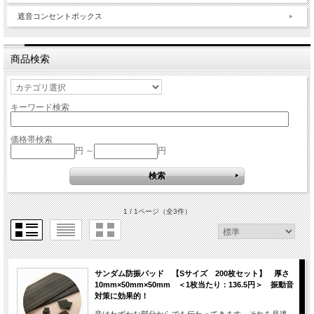
遮音コンセントボックス
商品検索
キーワード検索
価格帯検索
円 ～
円
1 / 1ページ
（全3件）
サンダム防振パッド 【Sサイズ 200枚セット】 厚さ
10mm×50mm×50mm ＜1枚当たり：136.5円＞ 振動音
対策に効果的！